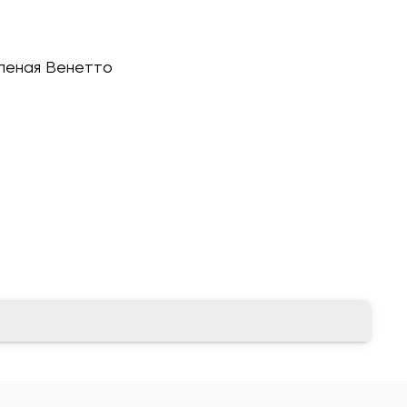
яленая Венетто
олочная смесь, смесь специй, соль, сахар,
кроорганизмов.
.
ток.