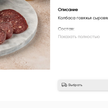
Описание
Колбаса говяжья сыров
Состав:
говядина, нитритная пос
Показать полностью
стартовые культуры ми
Выдержка -
4-8 месяцев
Вес -
100 гр.
Срок годности
- 120 су
Выбрать