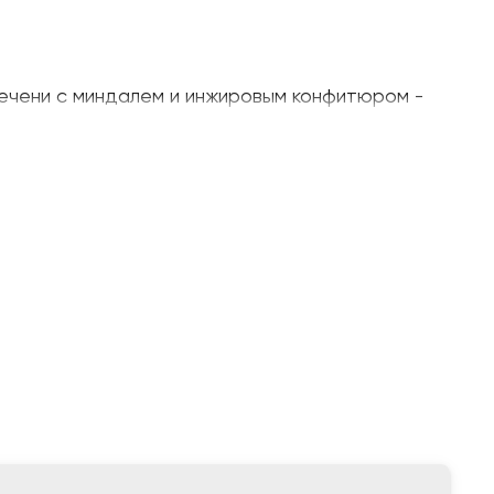
печени с миндалем и инжировым конфитюром -
00 грамм;
 - 170 грамм;
 200 грамм;
индаль с томатом, Фундук с шоколадом и
рамм;
5 грамм.
:
о +6 - 90 суток.