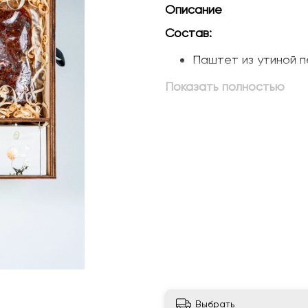
Описание
Состав:
Паштет из утиной 
200 грамм;
Показать полностью
Вишневый чатни - 2
Утиная грудка Магре
Фуэт с трюфелем -
Ассорти орехов (М
апельсином) - 100 г
Томаты вяленые - 7
Срок и условия хранения
При температуре от +2 д
Выбрать