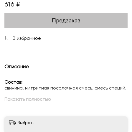
616 ₽
Предзаказ
В избранное
Описание
Состав:
свинина, нитритная посолочная смесь, смесь специй,
соль, сахар, стартовые культуры микроорганизмов.
Показать полностью
Батон без оболочки.
Выдержка - 4-8 месяцев.
Выбрать
Вес - 100 гр.